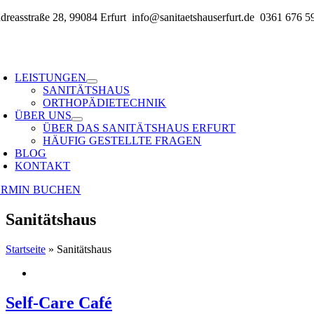
Zum
dreasstraße 28, 99084 Erfurt
info@sanitaetshauserfurt.de
0361 676 5
Inhalt
springen
oggle
avigation
LEISTUNGEN
SANITÄTSHAUS
ORTHOPÄDIETECHNIK
ÜBER UNS
ÜBER DAS SANITÄTSHAUS ERFURT
HÄUFIG GESTELLTE FRAGEN
BLOG
KONTAKT
ERMIN BUCHEN
Sanitätshaus
Startseite
»
Sanitätshaus
Self-Care Café