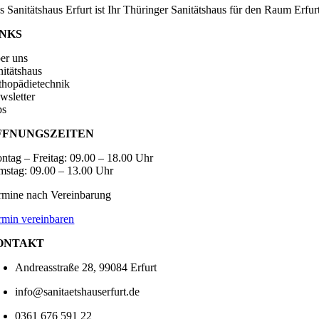
s Sanitätshaus Erfurt ist Ihr Thüringer Sanitätshaus für den Raum Erf
INKS
er uns
nitätshaus
thopädietechnik
wsletter
bs
FFNUNGSZEITEN
ntag – Freitag: 09.00 – 18.00 Uhr
mstag: 09.00 – 13.00 Uhr
rmine nach Vereinbarung
rmin vereinbaren
ONTAKT
Andreasstraße 28, 99084 Erfurt
info@sanitaetshauserfurt.de
0361 676 591 22