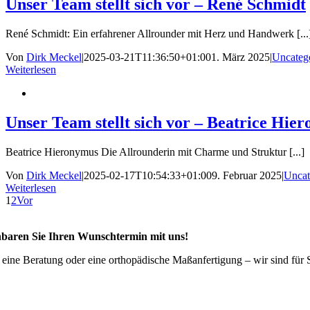
Unser Team stellt sich vor – René Schmidt
René Schmidt: Ein erfahrener Allrounder mit Herz und Handwerk [...
Von
Dirk Meckel
|
2025-03-21T11:36:50+01:00
1. März 2025
|
Uncateg
Weiterlesen
Unser Team stellt sich vor – Beatrice Hie
Beatrice Hieronymus Die Allrounderin mit Charme und Struktur [...]
Von
Dirk Meckel
|
2025-02-17T10:54:33+01:00
9. Februar 2025
|
Uncat
Weiterlesen
1
2
Vor
nbaren Sie Ihren Wunschtermin mit uns!
 eine Beratung oder eine orthopädische Maßanfertigung – wir sind für 