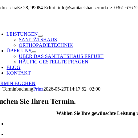
Zum
dreasstraße 28, 99084 Erfurt
info@sanitaetshauserfurt.de
0361 676 5
Inhalt
springen
oggle
avigation
LEISTUNGEN
SANITÄTSHAUS
ORTHOPÄDIETECHNIK
ÜBER UNS
ÜBER DAS SANITÄTSHAUS ERFURT
HÄUFIG GESTELLTE FRAGEN
BLOG
KONTAKT
ERMIN BUCHEN
Terminbuchung
Prinz
2026-05-29T14:17:52+02:00
uchen Sie Ihren Termin.
Wählen Sie Ihre gewünschte Leistung u