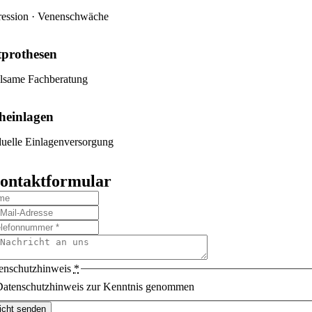
ession · Venenschwäche
tprothesen
lsame Fachberatung
heinlagen
duelle Einlagenversorgung
ontaktformular
enschutzhinweis
*
atenschutzhinweis zur Kenntnis genommen
icht senden