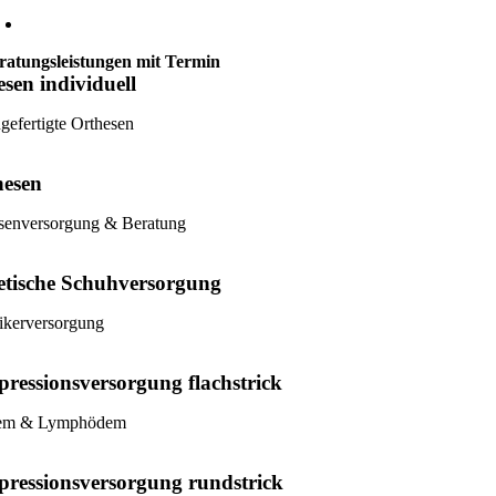
ratungsleistungen mit Termin
sen individuell
efertigte Orthesen
hesen
senversorgung & Beratung
etische Schuhversorgung
ikerversorgung
ressionsversorgung flachstrick
em & Lymphödem
ressionsversorgung rundstrick