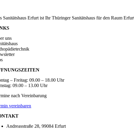
s Sanitätshaus Erfurt ist Ihr Thüringer Sanitätshaus für den Raum Erf
INKS
er uns
nitätshaus
thopädietechnik
wsletter
bs
FFNUNGSZEITEN
ntag – Freitag: 09.00 – 18.00 Uhr
mstag: 09.00 – 13.00 Uhr
rmine nach Vereinbarung
rmin vereinbaren
ONTAKT
Andreasstraße 28, 99084 Erfurt