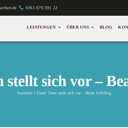
serfurt.de
0361 676 591 22
LEISTUNGEN
ÜBER UNS
BLOG
KON
stellt sich vor – Bea
Startseite
»
Unser Team stellt sich vor – Beate Schilling