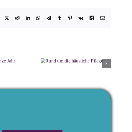
Facebook
X
Reddit
LinkedIn
WhatsApp
Telegram
Tumblr
Pinterest
Vk
Xing
E-
Mail