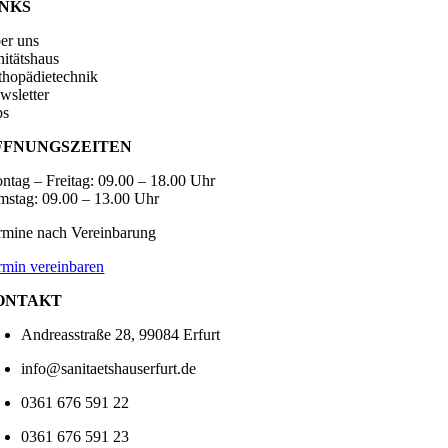
INKS
er uns
nitätshaus
thopädietechnik
wsletter
bs
FFNUNGSZEITEN
ntag – Freitag: 09.00 – 18.00 Uhr
mstag: 09.00 – 13.00 Uhr
rmine nach Vereinbarung
rmin vereinbaren
ONTAKT
Andreasstraße 28, 99084 Erfurt
info@sanitaetshauserfurt.de
0361 676 591 22
0361 676 591 23