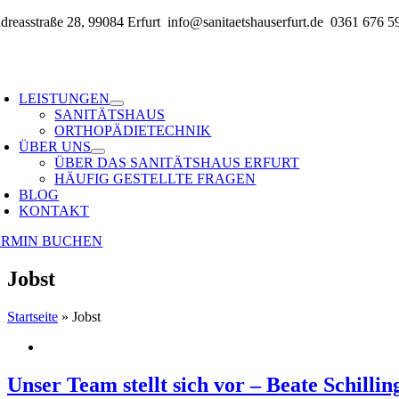
Zum
dreasstraße 28, 99084 Erfurt
info@sanitaetshauserfurt.de
0361 676 5
Inhalt
springen
oggle
avigation
LEISTUNGEN
SANITÄTSHAUS
ORTHOPÄDIETECHNIK
ÜBER UNS
ÜBER DAS SANITÄTSHAUS ERFURT
HÄUFIG GESTELLTE FRAGEN
BLOG
KONTAKT
ERMIN BUCHEN
Jobst
Startseite
»
Jobst
Unser Team stellt sich vor – Beate Schillin