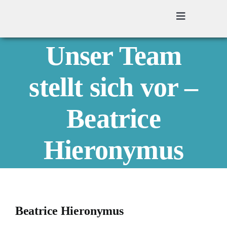
Zum
Inhalt
Toggle
Navigation
springen
LEISTUNGEN
Unser Team
stellt sich vor –
ÜBER UNS
Beatrice
BLOG
Hieronymus
KONTAKT
Beatrice Hieronymus