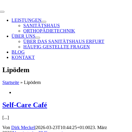
Zum
Inhalt
Toggle
springen
Navigation
LEISTUNGEN
SANITÄTSHAUS
ORTHOPÄDIETECHNIK
ÜBER UNS
ÜBER DAS SANITÄTSHAUS ERFURT
HÄUFIG GESTELLTE FRAGEN
BLOG
KONTAKT
Lipödem
Startseite
»
Lipödem
Self-Care Café
[...]
Von
Dirk Meckel
|
2026-03-23T10:44:25+01:00
23. März