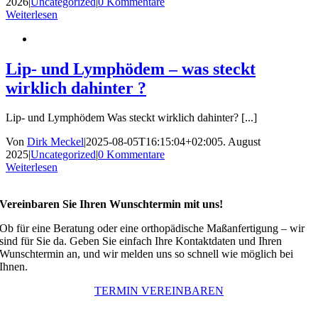
2026
|
Uncategorized
|
0 Kommentare
Weiterlesen
Lip- und Lymphödem – was steckt
wirklich dahinter ?
Lip- und Lymphödem Was steckt wirklich dahinter? [...]
Von
Dirk Meckel
|
2025-08-05T16:15:04+02:00
5. August
2025
|
Uncategorized
|
0 Kommentare
Weiterlesen
Vereinbaren Sie Ihren Wunschtermin mit uns!
Ob für eine Beratung oder eine orthopädische Maßanfertigung – wir
sind für Sie da. Geben Sie einfach Ihre Kontaktdaten und Ihren
Wunschtermin an, und wir melden uns so schnell wie möglich bei
Ihnen.
TERMIN VEREINBAREN